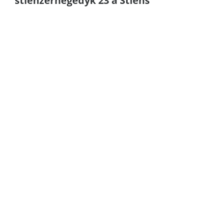
stienzerhegedyk 23 a Stiens