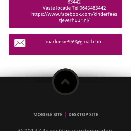
83442
Vaste locatie Tel:0645483442
https://www.facebook.com/kinderfees
tjeverhuur.nl/
marloeki
e969@gma
il.com
|
MOBIELE SITE
DESKTOP SITE
© 2014 Alle rechten voorbehouden.