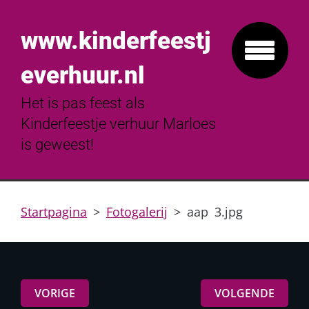
www.kinderfeestj
everhuur.nl
Het is pas feest als
Kinderfeestje verhuur Marloes
is geweest!
Startpagina
>
Fotogalerij
>
aap 3.jpg
VORIGE
VOLGENDE