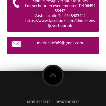
Kinderfeestje Verhuur Marloes
Los verhuur en evenementen Tel:06454
83442
Vaste locatie Tel:0645483442
https://www.facebook.com/kinderfees
tjeverhuur.nl/
marloeki
e969@gma
il.com
|
MOBIELE SITE
DESKTOP SITE