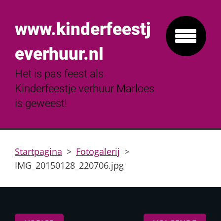
www.kinderfeestj
everhuur.nl
Het is pas feest als
Kinderfeestje verhuur Marloes
is geweest!
Startpagina
>
Fotogalerij
>
IMG_20150128_220706.jpg