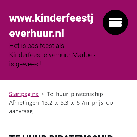
www.kinderfeestj
everhuur.nl
Het is pas feest als
Kinderfeestje verhuur Marloes
is geweest!
Startpagina
>
Te huur piratenschip
Afmetingen 13,2 x 5,3 x 6,7m prijs op
aanvraag