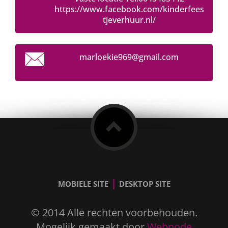
https://www.facebook.com/kinderfees
tjeverhuur.nl/
marloeki
e969@gma
il.com
|
MOBIELE SITE
DESKTOP SITE
© 2014 Alle rechten voorbehouden.
Mogelijk gemaakt door
Webnode