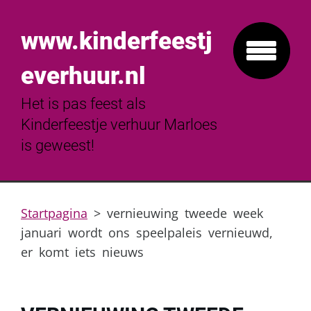
www.kinderfeestj
everhuur.nl
Het is pas feest als
Kinderfeestje verhuur Marloes
is geweest!
Startpagina
>
vernieuwing tweede week
januari wordt ons speelpaleis vernieuwd,
er komt iets nieuws