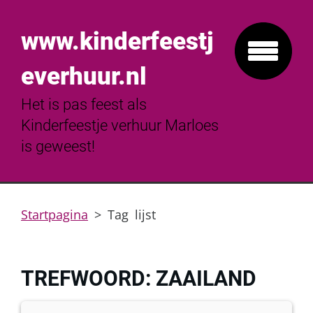
www.kinderfeestj
everhuur.nl
Het is pas feest als
Kinderfeestje verhuur Marloes
is geweest!
Startpagina
>
Tag lijst
TREFWOORD: ZAAILAND