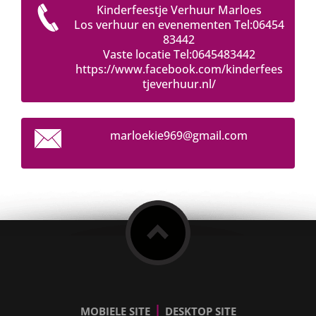
Kinderfeestje Verhuur Marloes
Los verhuur en evenementen Tel:06454
83442
Vaste locatie Tel:0645483442
https://www.facebook.com/kinderfees
tjeverhuur.nl/
marloeki
e969@gma
il.com
|
MOBIELE SITE
DESKTOP SITE