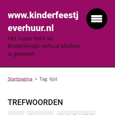
www.kinderfeestj
everhuur.nl
Het is pas feest als
Kinderfeestje verhuur Marloes
is geweest!
Startpagina
>
Tag lijst
TREFWOORDEN