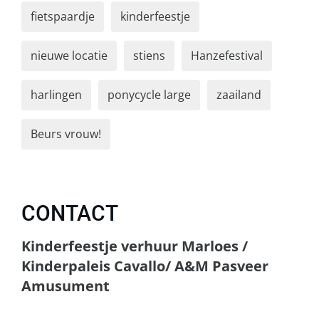
fietspaardje
kinderfeestje
nieuwe locatie
stiens
Hanzefestival
harlingen
ponycycle large
zaailand
Beurs vrouw!
CONTACT
Kinderfeestje verhuur Marloes /
Kinderpaleis Cavallo/ A&M Pasveer
Amusument